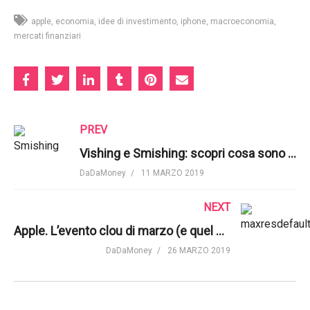
apple
economia
idee di investimento
iphone
macroeconomia
mercati finanziari
PREV
Vishing e Smishing: scopri cosa sono e come difenderti | UniCredit Italia
DaDaMoney
11 MARZO 2019
NEXT
Apple. L’evento clou di marzo (e quel che è successo) in 7 minuti | The Verge
DaDaMoney
26 MARZO 2019