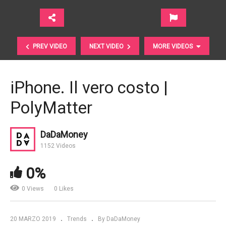
PREV VIDEO
NEXT VIDEO
MORE VIDEOS
iPhone. Il vero costo |
PolyMatter
DaDaMoney
1152 Videos
Educazione privata. E’ un bene per la società? | The
0%
Economist
0 Views
0 Likes
20 MARZO 2019
Trends
By DaDaMoney