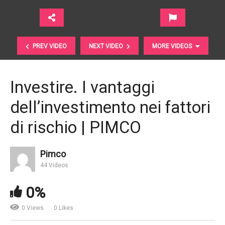
PREV VIDEO
NEXT VIDEO
MORE VIDEOS
Investire. I vantaggi
dell’investimento nei fattori
di rischio | PIMCO
Pimco
Portafoglio. Costruire resilienza nei mercati volatili |
44 Videos
PIMCO
0%
0 Views
0 Likes