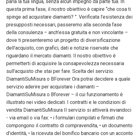
parla la tua lingua, senza alcun impegno da parte tua. In
questa prima fase, il nostro obiettivo è capire “che cosa ti
spinge ad acquistare diamanti? ”. Verificata l’esistenza dei
presupposti necessari, passeremo alla seconda fase
della consulenza – anch’essa gratuita e non vincolante –
dove ti presenteremo un progetto di diversificazione
dell’acquisto, con grafici, dati e notizie riservate che
riguardano il mercato diamanti. Il nostro obiettivo è
permetterti di acquisire la consapevolezza necessaria
sull’acquisto che stai per fare. Scelta del servizio:
DiamantiSuMisura o BForever Ora potrai decidere a quale
servizio aderire per acquistare i diamanti –
DiamantiSuMisura o Bforever – il cui funzionamento è
illustrato nei video dedicati. I contratti e le condizioni di
vendita DiamantiSuMisura Il servizio si attiverà inviandoci
- via email o via fax: • i formulari compilati e firmati che
compongono il contratto di compravendita, • un documento
d’identità, • la ricevuta del bonifico bancario con un acconto