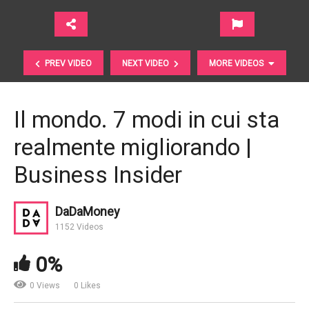
PREV VIDEO
NEXT VIDEO
MORE VIDEOS
Il mondo. 7 modi in cui sta
realmente migliorando |
Business Insider
DaDaMoney
Innovazione. Mobilità condivisa, una realtà italiana
1152 Videos
sempre più promettente | Etica SGR
0%
0 Views
0 Likes