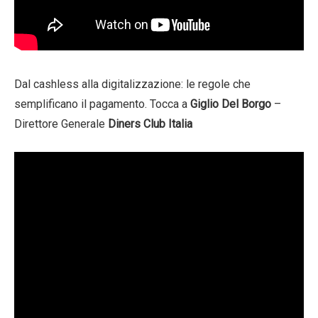
Dal cashless alla digitalizzazione: le regole che
semplificano il pagamento. Tocca a
Giglio Del Borgo
–
Direttore Generale
Diners Club Italia