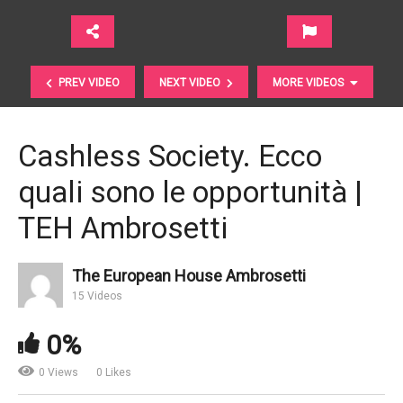
PREV VIDEO
NEXT VIDEO
MORE VIDEOS
Cashless Society. Ecco
quali sono le opportunità |
TEH Ambrosetti
The European House Ambrosetti
Janet Yellen ha terminato il mandato alla FED, ecco il
15 Videos
bilancio | Financial Times
0%
0 Views
0 Likes