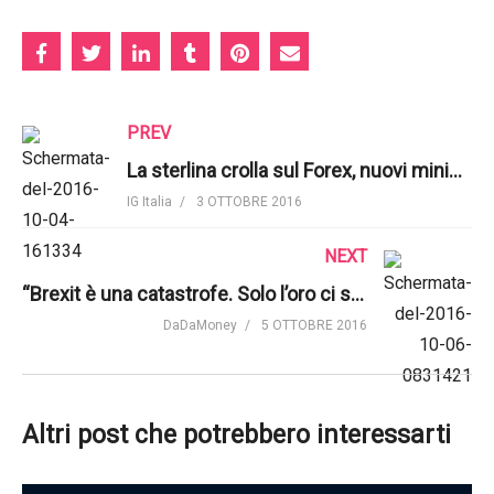
PREV
La sterlina crolla sul Forex, nuovi minimi a 31 anni contro il dollaro. Il punto di IG Italia
IG Italia
3 OTTOBRE 2016
NEXT
“Brexit è una catastrofe. Solo l’oro ci salverà”. Parla Massimo Siano di ETF Securities
DaDaMoney
5 OTTOBRE 2016
Altri post che potrebbero interessarti