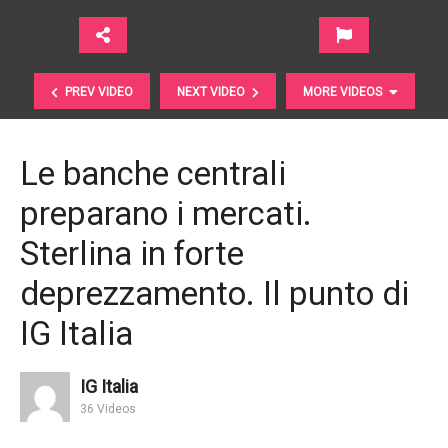
PREV VIDEO
NEXT VIDEO
MORE VIDEOS
Le banche centrali
preparano i mercati.
Sterlina in forte
deprezzamento. Il punto di
IG Italia
Cambiamenti nelle politiche monetarie: Bank of
Japan e Federal Reserve // Webinar Aletti Gestielle
IG Italia
36 Videos