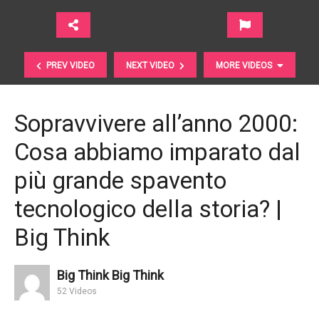
PREV VIDEO
NEXT VIDEO
MORE VIDEOS
Sopravvivere all’anno 2000:
Cosa abbiamo imparato dal
più grande spavento
tecnologico della storia? |
Big Think
Musk vs. Bezos: di chi è la filosofia che lo porterà
prima nello spazio? | Big Think
Big Think Big Think
52 Videos