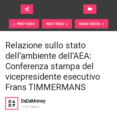
PREV VIDEO
NEXT VIDEO
MORE VIDEOS
Relazione sullo stato
dell’ambiente dell’AEA:
Conferenza stampa del
vicepresidente esecutivo
Frans TIMMERMANS
Cosa fa sì che una città prosperi? | The B1M
DaDaMoney
1152 Videos