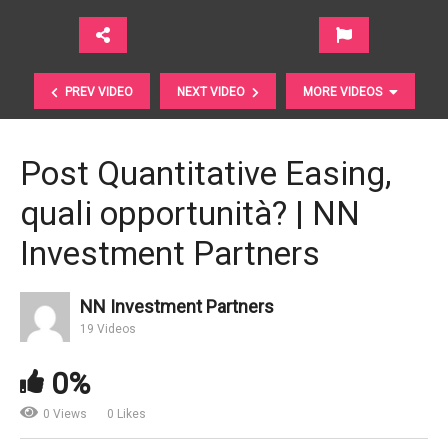
PREV VIDEO
NEXT VIDEO
MORE VIDEOS
Post Quantitative Easing,
quali opportunità? | NN
Investment Partners
NN Investment Partners
Investire e comportamento. Dalla priorità alle
19 Videos
aspettative | Schroders
0%
0 Views
0 Likes