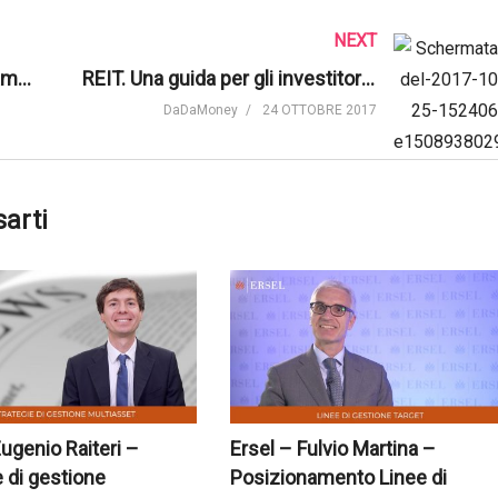
NEXT
Mercati finanziari e posizionamento dei portafogli di investimento | Ersel
REIT. Una guida per gli investitori in bond ai Real Estate Investment Trusts | M&G Investments
DaDaMoney
24 OTTOBRE 2017
sarti
Eugenio Raiteri –
Ersel – Fulvio Martina –
e di gestione
Posizionamento Linee di