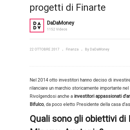
progetti di Finarte
In
risposte |
High Yield: a che punto siamo?
Pe
| Anima SGR
im
DaDaMoney
1152 Videos
22 OTTOBRE 2017
Finanza
By DaDaMoney
Nel 2014 otto investitori hanno deciso di investir
rilanciare un marchio storicamente importante nel 
Rivolgendosi anche a
investitori appassionati d’a
Bifulco
, da poco eletto Presidente della casa d’as
Quali sono gli obiettivi di