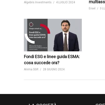
multiass
Algebris Investments
4 LUGLIO 2024
Ersel
3 L
Fondi ESG e linee guida ESMA:
cosa succede ora?
Anima SGR
28 GIUGNO 2024