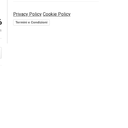
Post Quantita
Privacy Policy
Cookie Policy
cati
Risparmio: investire in PIR
opportunità?
%
conviene? | Mercati Che Fare
Partners
Termini e Condizioni
es