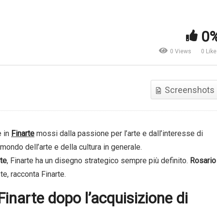
vestimenti immobiliari.
Educazione finanziaria e
rché i centri dati sono
abitudini degli italiani | Mer
0
portanti? | Schroders
Che Fare
0 Views
0 Lik
Screenshots
e in
Finarte
mossi dalla passione per l’arte e dall’interesse di
mondo dell’arte e della cultura in generale.
rte
, Finarte ha un disegno strategico sempre più definito.
Rosario
te, racconta Finarte.
 Finarte dopo l’acquisizione di