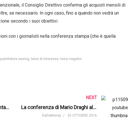
nzionale, il Consiglio Direttivo conferma gli acquisti mensili di
oltre, se necessario. In ogni caso, fino a quando non vedrà un
ione secondo i suoi obiettivi.
ni con i giornalisti nella conferenza stampa (che è quella
quantitative easing
tassi di interesse
tassi negativi
NEXT
Salvatore Rossi e Luciano Fontana ospiti di Maria Latella a L’intervista su Sky TG24
La conferenza di Mario Draghi al DIW il 25 Ottobre 2016
DaDaMoney
26 OTTOBRE 2016