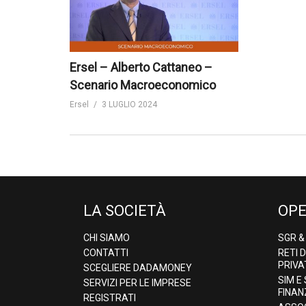
Ersel – Alberto Cattaneo –
Scenario Macroeconomico
Ersel
3 LUGLIO 2024
LA SOCIETÀ
OPE
CHI SIAMO
SGR 
CONTATTI
RETI 
PRIVA
SCEGLIERE DADAMONEY
SIM E
SERVIZI PER LE IMPRESE
FINAN
REGISTRATI