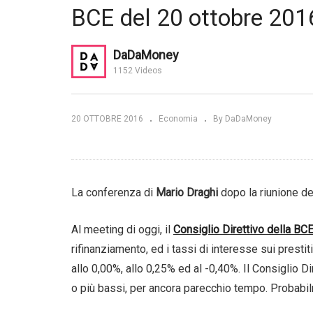
BCE del 20 ottobre 201
noncelli
Co
dichiarano di
Visco (Bankitalia): “La crescita
Dr
rimane stentata”
FM
DaDaMoney
1152 Videos
20 OTTOBRE 2016
Economia
By DaDaMoney
La conferenza di
Mario Draghi
dopo la riunione de
Al meeting di oggi, il
Consiglio Direttivo della BC
rifinanziamento, ed i tassi di interesse sui presti
allo 0,00%, allo 0,25% ed al -0,40%. Il Consiglio Di
o più bassi, per ancora parecchio tempo. Probabil