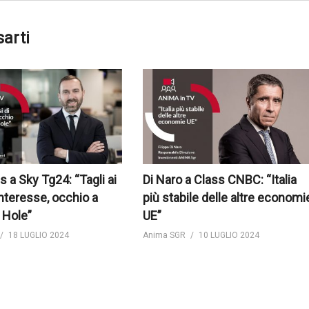
sarti
s a Sky Tg24: “Tagli ai
Di Naro a Class CNBC: “Italia
interesse, occhio a
più stabile delle altre economi
 Hole”
UE”
18 LUGLIO 2024
Anima SGR
10 LUGLIO 2024