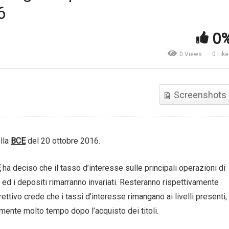
6
nferenza stampa di Mario
Pianificazione finanziaria: c
aghi al meeting annuale del
cos’è? Risponde Luca Main
0
I – 8 ottobre 2016
Consultique
0 Views
0 Lik
Screenshots
lla
BCE
del 20 ottobre 2016.
E
ha deciso che il tasso d’interesse sulle principali operazioni di
ti ed i depositi rimarranno invariati. Resteranno rispettivamente
rettivo crede che i tassi d’interesse rimangano ai livelli presenti,
mente molto tempo dopo l’acquisto dei titoli.