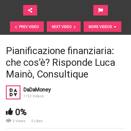
PREV VIDEO
NEXT VIDEO
MORE VIDEOS
Pianificazione finanziaria:
che cos’è? Risponde Luca
Mainò, Consultique
DaDaMoney
La conferenza di Mario Draghi al DIW il 25 Ottobre
1152 Videos
2016
0%
0 Views
0 Likes