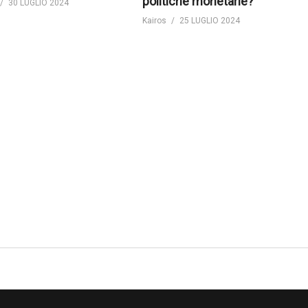
politiche monetarie?
30 LUGLIO 2024
Kairos
25 LUGLIO 2024