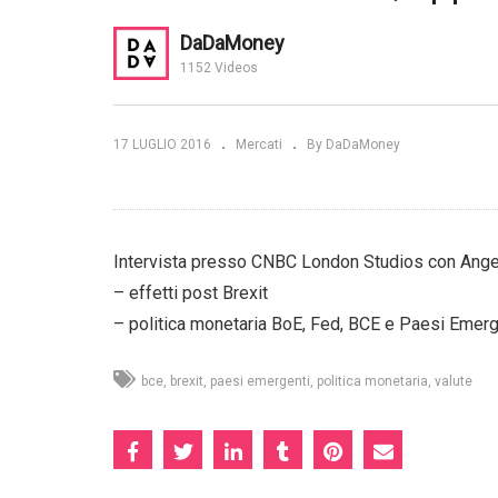
Brexit e incertezza. Come
Le
DaDaMoney
n crisi: ecco
investire? Ecco la market view
se
1152 Videos
one
di ThreadNeedle Investments
mo
17 LUGLIO 2016
Mercati
By DaDaMoney
Intervista presso CNBC London Studios con Ang
– effetti post Brexit
– politica monetaria BoE, Fed, BCE e Paesi Emerg
bce
brexit
paesi emergenti
politica monetaria
valute