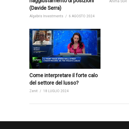
riaggiustamento di posizioni
Anima SGR
(Davide Serra)
Algebris Investments
6 AGOSTO 2024
Come interpretare il forte calo
del settore del lusso?
Zenit
18 LUGLIO 2024