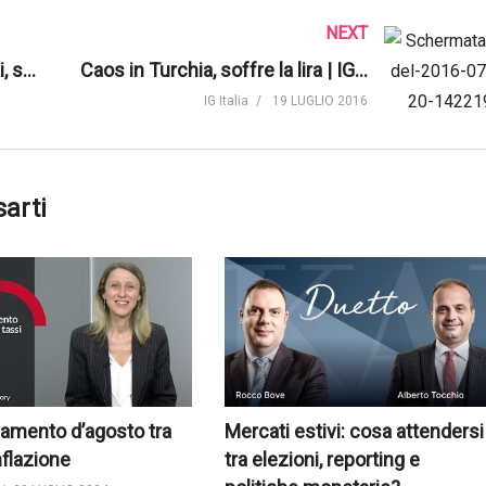
NEXT
Banche centrali meno efficaci, serve spesa pubblica
Caos in Turchia, soffre la lira | IG Italia
IG Italia
19 LUGLIO 2016
sarti
amento d’agosto tra
Mercati estivi: cosa attendersi
nflazione
tra elezioni, reporting e