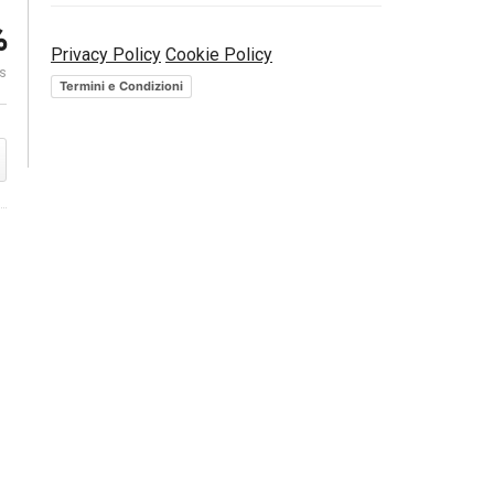
%
Forte ribasso 
Privacy Policy
Cookie Policy
L’impatto della Brexit sulle
attenzione ve
es
ti
banche europee
USA
Termini e Condizioni