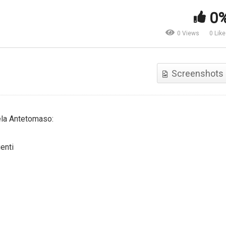
0
 dinamiche di mercato del
ttore Arredo e Design nel
Cosa farà Carney, decisioni
0 Views
0 Lik
ndo ed in Italia
BoE – Aggiornamento merca
Screenshots
ela Antetomaso:
enti