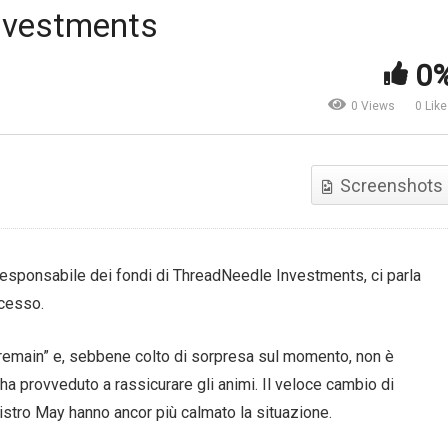
Investments
vestire d’estate, opportunità
Caos in Turchia, soffre la lir
0
l mercato dei cambi
IG Italia
0 Views
0 Lik
Screenshots
 responsabile dei fondi di ThreadNeedle Investments, ci parla
ccesso.
“remain” e, sebbene colto di sorpresa sul momento, non è
ha provveduto a rassicurare gli animi. Il veloce cambio di
nistro May hanno ancor più calmato la situazione.