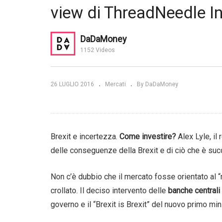
view di ThreadNeedle 
anti contro
La strategia di Agosto 2016 di
In
mercati
Pictet
ne
DaDaMoney
1152 Videos
26 LUGLIO 2016
Mercati
By DaDaMoney
Brexit e incertezza.
Come investire?
Alex Lyle, il
delle conseguenze della Brexit e di ciò che è su
Non c’è dubbio che il mercato fosse orientato al 
crollato. Il deciso intervento delle
banche centrali
governo e il “Brexit is Brexit” del nuovo primo mi