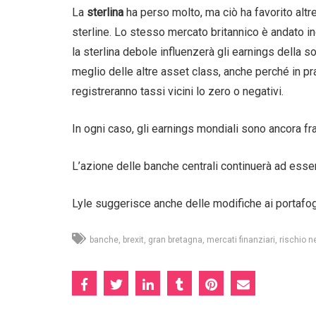
La
sterlina
ha perso molto, ma ciò ha favorito altre
sterline. Lo stesso mercato britannico è andato inco
la sterlina debole influenzerà gli earnings della 
meglio delle altre asset class, anche perché in pra
registreranno tassi vicini lo zero o negativi.
In ogni caso, gli earnings mondiali sono ancora frag
L’azione delle banche centrali continuerà ad esser
Lyle suggerisce anche delle modifiche ai portafog
banche
brexit
gran bretagna
mercati finanziari
rischio n