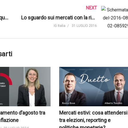
NEXT
Banche italiane in crisi: ecco qual è la situazione
Lo sguardo sui mercati con la riunione della BoE e gli NFP
IG Italia
31 LUGLIO 2016
sarti
amento d’agosto tra
Mercati estivi: cosa attendersi
nflazione
tra elezioni, reporting e
politiche monetarie?