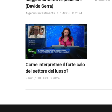
Anima SGR
(Davide Serra)
Algebris Investments
6 AGOSTO 2024
Come interpretare il forte calo
del settore del lusso?
Zenit
18 LUGLIO 2024