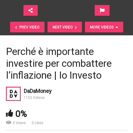
PREV VIDEO
NEXT VIDEO
MORE VIDEOS
Perché è importante
investire per combattere
l’inflazione | Io Investo
DaDaMoney
Due opportunità nella sanità per chi è interessato ai
1152 Videos
dividendi | Morningstar, Inc.
0%
0 Views
0 Likes