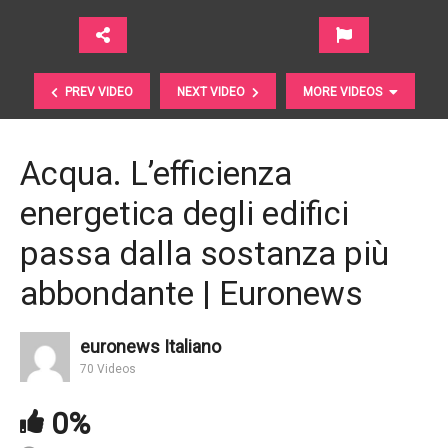
PREV VIDEO
NEXT VIDEO
MORE VIDEOS
Acqua. L’efficienza
energetica degli edifici
passa dalla sostanza più
abbondante | Euronews
Cosa manca per raggiungere un accordo sul clima |
euronews Italiano
Euronews
70 Videos
0%