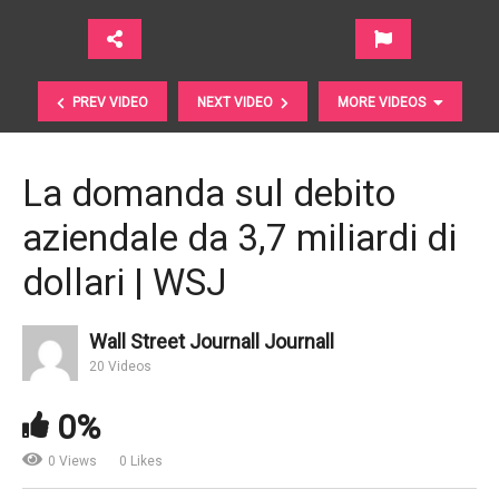
PREV VIDEO
NEXT VIDEO
MORE VIDEOS
La domanda sul debito
aziendale da 3,7 miliardi di
dollari | WSJ
Wall Street Journall Journall
20 Videos
Come funzionano i buyback? | Marketplace APM
0%
0 Views
0 Likes