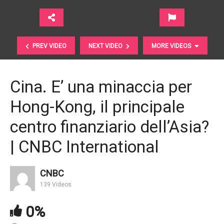
PREV VIDEO
NEXT VIDEO
MORE VIDEOS
Cina. E’ una minaccia per
Hong-Kong, il principale
centro finanziario dell’Asia?
| CNBC International
PIR. Validi anche per azzerare imposte di
CNBC
successione e capital gain | UBI Pramerica
139 Videos
0%