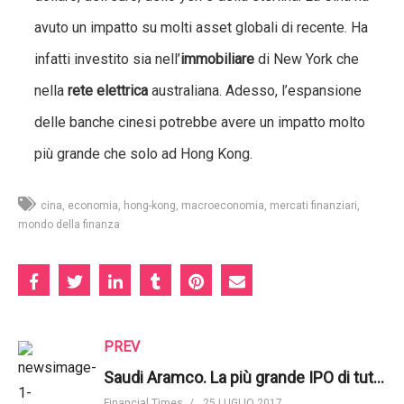
avuto un impatto su molti asset globali di recente. Ha
infatti investito sia nell’
immobiliare
di New York che
nella
rete elettrica
australiana. Adesso, l’espansione
delle banche cinesi potrebbe avere un impatto molto
più grande che solo ad Hong Kong.
cina
economia
hong-kong
macroeconomia
mercati finanziari
mondo della finanza
PREV
Saudi Aramco. La più grande IPO di tutti i tempi si farà a Londra nonostante la Brexit? | Financial Times
Financial Times
25 LUGLIO 2017