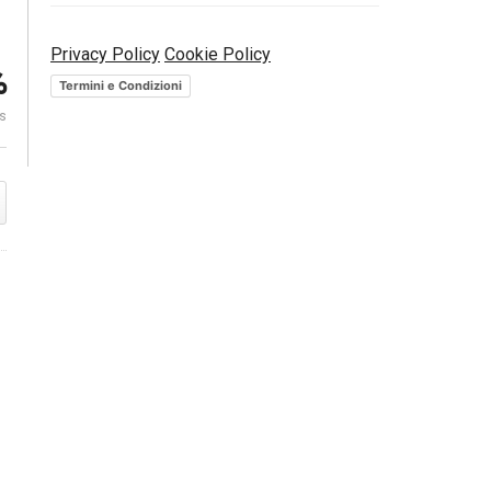
Privacy Policy
Cookie Policy
to
Banche in crisi? E io pago.
Draghi: il fut
%
Marco Ferrando, Sole24Ore
digitale inte
Termini e Condizioni
es