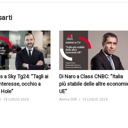
sarti
s a Sky Tg24: “Tagli ai
Di Naro a Class CNBC: “Italia
interesse, occhio a
più stabile delle altre economi
 Hole”
UE”
18 LUGLIO 2024
Anima SGR
10 LUGLIO 2024