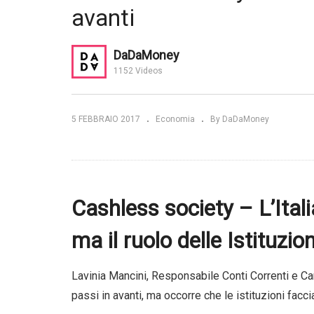
avanti
re. Una
rivo | TED
Bond, opportunità tra gli
Gr
“angeli caduti” | Morningstar
co
DaDaMoney
1152 Videos
5 FEBBRAIO 2017
Economia
By DaDaMoney
Cashless society – L’Itali
ma il ruolo delle Istituzio
Lavinia Mancini, Responsabile Conti Correnti e Ca
passi in avanti, ma occorre che le istituzioni facci