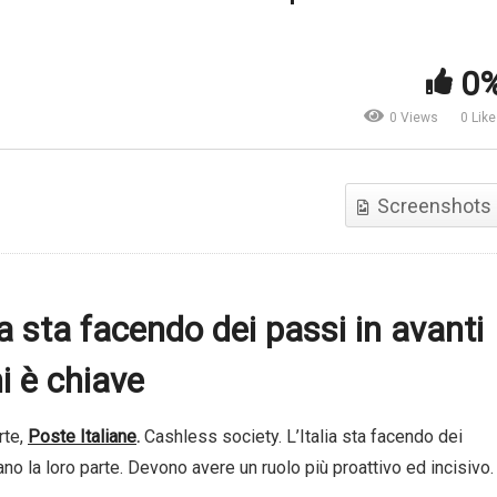
atta e Vinci. Una “truffa”
ASSIOM FOREX. L’interven
0
stosissima
del Governatore Visco
0 Views
0 Lik
Screenshots
a sta facendo dei passi in avanti
ni è chiave
rte,
Poste Italiane
.
Cashless society. L’Italia sta facendo dei
ano la loro parte. Devono avere un ruolo più proattivo ed incisivo.