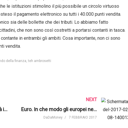
 le istituzioni stimolino il più possibile un circolo virtuoso
esteso il pagamento elettronico su tutti i 40.000 punti vendita.
ico sia delle bollette che dei tributi. Lo abbiamo fatto
ittadini, che non sono così costretti a portarsi contanti in tasca.
al contante in entrambi gli ambiti. Cosa importante, non ci sono
ti vendita.
do della finanza
teh ambrosetti
NEXT
Cashless society: opportunità importante per creare valore
Euro. In che modo gli europei ne hanno beneficiato?
DaDaMoney
7 FEBBRAIO 2017