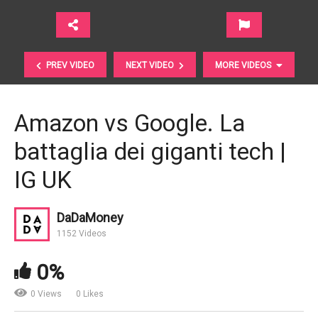
PREV VIDEO
NEXT VIDEO
MORE VIDEOS
Amazon vs Google. La
battaglia dei giganti tech |
IG UK
DaDaMoney
1152 Videos
Guerra commerciale. Quale impatto? Financial Times
0%
0 Views
0 Likes