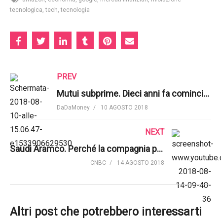
tecnologica
tech
tecnologia
PREV
Mutui subprime. Dieci anni fa cominciava la peggior crisi economica del dopoguerra | Euronews
DaDaMoney
10 AGOSTO 2018
NEXT
Saudi Aramco. Perché la compagnia petrolifera statale è così strategica? | CNBC International
CNBC
14 AGOSTO 2018
Altri post che potrebbero interessarti