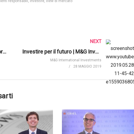
enti responsabili
investire
view di mercato
NEXT
Cina. Come sfruttare la trasformazione del Celeste Impero | Pictet Asset Management
Investire per il futuro | M&G Investments
M&G International Investments
28 MAGGIO 2019
sarti