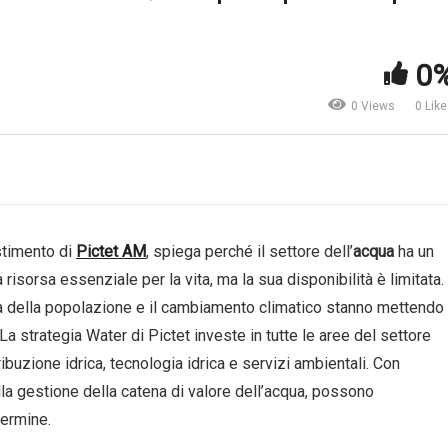
Città intelligenti. Cosa le r
bligazioni. Non tutte sono
tali? E come investire in
cure | Q Consulenze
questo trend? Pictet Asset
0
nanziarie
Management
0 Views
0 Lik
estimento di
Pictet AM
, spiega perché il settore dell’
acqua
ha un
isorsa essenziale per la vita, ma la sua disponibilità è limitata.
ita della popolazione e il cambiamento climatico stanno mettendo
La strategia Water di Pictet investe in tutte le aree del settore
ribuzione idrica, tecnologia idrica e servizi ambientali. Con
lla gestione della catena di valore dell’acqua, possono
termine.