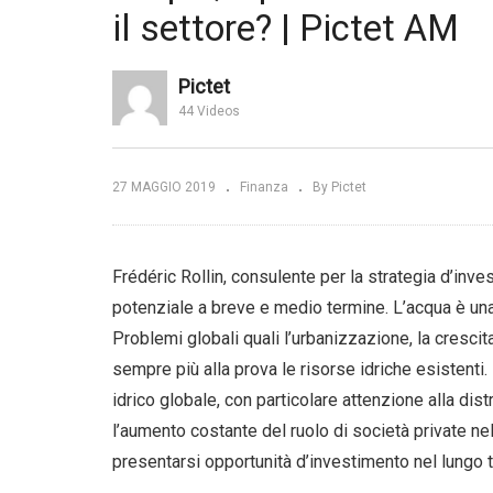
Dividendi. Le migliori
il settore? | Pictet AM
e alla crescita
opportunità nel settore viaggi
Ob
 | TD
e tempo libero | Morningstar,
si
Inc.
Fi
Pictet
44 Videos
27 MAGGIO 2019
Finanza
By Pictet
Frédéric Rollin, consulente per la strategia d’inv
potenziale a breve e medio termine. L’acqua è una r
Problemi globali quali l’urbanizzazione, la cresc
sempre più alla prova le risorse idriche esistenti. 
idrico globale, con particolare attenzione alla dist
l’aumento costante del ruolo di società private ne
presentarsi opportunità d’investimento nel lungo 