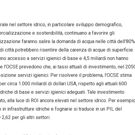
ale nel settore idrico, in particolare sviluppo demografico,
cializzazione e sostenibilità, continuano a favorire gli
zzazione faranno salire la domanda di acqua nelle città dell’80%
i città potrebbero risentire della carenza di acque di superficie.
nno accesso a servizi igienici di base e 4,5 miliardi non hanno
 e l’OCSE prevedono che, ai tassi attuali di investimento, nel 205
sizione servizi igienici. Per risolvere il problema, l’OCSE stima
r circa 1.000 miliardi di dollari USA, rispetto agli attuali 600
 idriche di base e servizi igienici adeguati. Tale investimento
ato, alla luce di ROI ancora elevati nel settore idrico. Per esempio
in infrastrutture idriche e fognarie si traduce in un PIL del
,62 per gli altri settori.