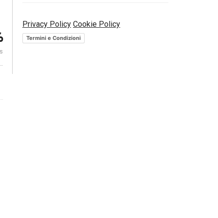
ende
Privacy Policy
Cookie Policy
ETF. L’universo europeo si
ETF. Sceglier
%
espande | Morningstar UK
la chiave | M
Termini e Condizioni
es