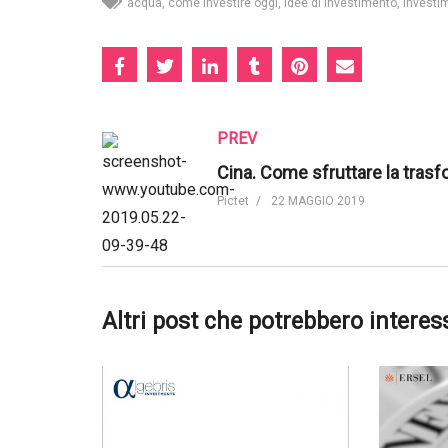
acqua
come investire oggi
idee di investimento
investim
PREV
Pictet
22 MAGGIO 2019
Altri post che potrebbero interes