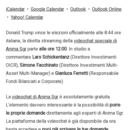
iCalendar
•
Google Calendar
•
Outlook
•
Outlook Online
•
Yahoo! Calendar
Donald Trump vince le elezioni ufficialmente alle 8:44 ore
italiane, la diretta streaming della
videochat speciale di
Anima Sgr
parte
alle ore 12:00
. In studio a
commentare
Lars Schickentanz
(Direttore Investimenti
OICR),
Simone Facchinato
(Direttore Investimenti Multi-
Asset Multi-Manager) e
Gianluca Ferretti
(Responsabile
Fondi Bilanciati e Corporate).
La
videochat di Anima Sgr
è assolutamente gratuita.
L’elemento davvero interessante è la possibilità di
porre
le proprie domande
direttamente agli esperti di Anima Sgr.
La piattaforma della videochat è già disponibile da ora:
basta accedere e
puoi già scrivere le tue domande
.