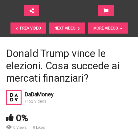
PREV VIDEO
NEXT VIDEO
MORE VIDEOS
Donald Trump vince le
elezioni. Cosa succede ai
mercati finanziari?
DaDaMoney
1152 Videos
MiFID II, l’imperativo è farsi trovare PRONTI
0%
0 Views
0 Likes