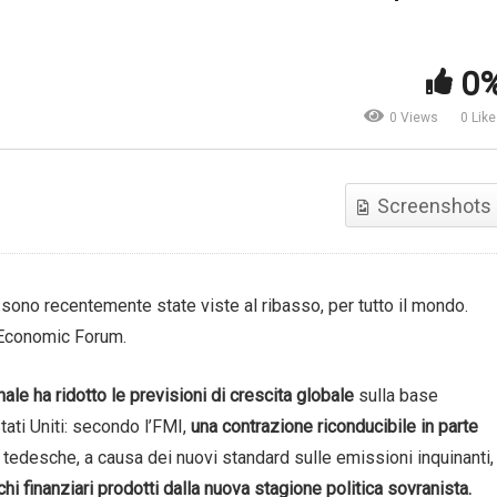
ple. Che succede? | Marco
Futuro. Una nuova “strada” v
0
ontemagno
conduce | The B1M
0 Views
0 Lik
Screenshots
sono recentemente state viste al ribasso, per tutto il mondo.
 Economic Forum.
ale ha ridotto le previsioni di crescita globale
sulla base
tati Uniti: secondo l’FMI,
una contrazione riconducibile in parte
tedesche, a causa dei nuovi standard sulle emissioni inquinanti,
schi finanziari prodotti dalla nuova stagione politica sovranista.