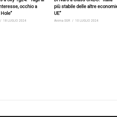
interesse, occhio a
più stabile delle altre economi
 Hole”
UE”
18 LUGLIO 2024
Anima SGR
10 LUGLIO 2024