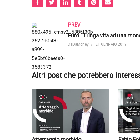
PREV
DaDaMoney
21 GENNAIO 2019
Altri post che potrebbero interes
Atterraggio morbido
Fabio Foi