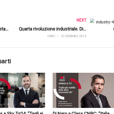
NEXT
Euro. “Lunga vita ad una moneta forte”, dice il Presidente dell’Eurogruppo Centeno | Euronews
Quarta rivoluzione industriale. Di cosa si tratta, realmente? | CNBC International
CNBC
23 GENNAIO 2019
sarti
s a Sky Tg24: “Tagli ai
Di Naro a Class CNBC: “Italia