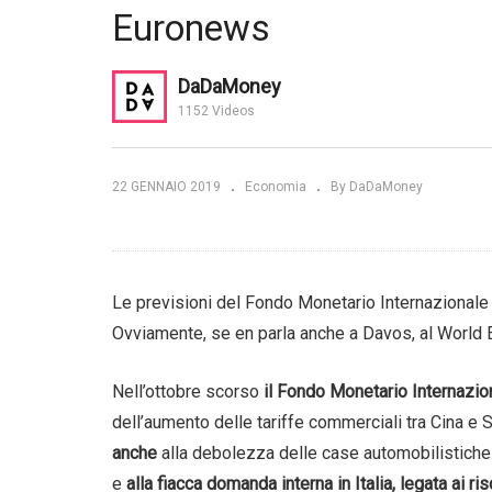
Euronews
Economia. Le 20 economie
Achille e la
che cresceranno di più nel
Ap
a SGR
2019 | Dr Top 10
M
DaDaMoney
1152 Videos
22 GENNAIO 2019
Economia
By DaDaMoney
Le previsioni del Fondo Monetario Internazionale 
Ovviamente, se en parla anche a Davos, al World
Nell’ottobre scorso
il Fondo Monetario Internazion
dell’aumento delle tariffe commerciali tra Cina e S
anche
alla debolezza delle case automobilistiche 
e
alla fiacca domanda interna in Italia, legata ai ri