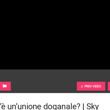
PREV VIDEO
os’è un’unione doganale? | Sky