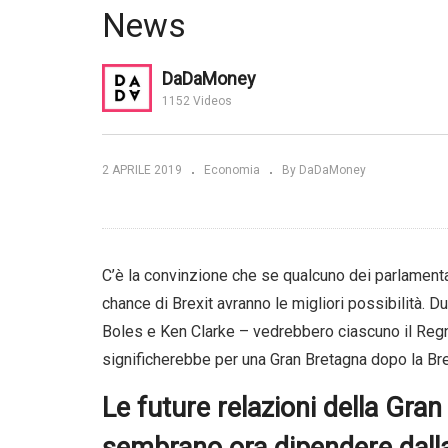
Regno Unito vs Francia vs
Ma
News
or Trade
Germania vs Italia. una
st
oi benefici |
comparazione dal 1970 al
ec
 Forum
2017 | WawamuStats
Re
DaDaMoney
1152 Videos
2 APRILE 2019
Economia
By DaDaMoney
C’è la convinzione che se qualcuno dei parlamenta
chance di Brexit avranno le migliori possibilità. 
Boles e Ken Clarke – vedrebbero ciascuno il Regno
significherebbe per una Gran Bretagna dopo la Bre
Le future relazioni della Gra
sembrano ora dipendere dalla