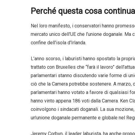
Perché questa cosa continua
Nel loro manifesto, i conservatori hanno promesso
mercato unico dell’UE che l’unione doganale. Ma 
confine dell’isola d’Irlanda.
L’anno scorso, i laburisti hanno spostato la propri
trattato con Bruxelles che “farà il lavoro” dell’att
parlamentari stanno discutendo varie forme di uni
ciò che la Camera potrebbe sostenere. A marzo, dur
parlamentari hanno votato a favore di qualsiasi f
hanno vinto appena 186 voti dalla Camera. Ken Cla
coinvolgono i sindacati doganali. La sua mozione, 
un’unione doganale permanente e globale nel Regn
Jeremy Corbyn, il leader laburista, ha anche propo