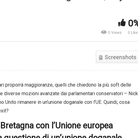
chine learning e big data
anno cambiando il mondo
Biotecnologia. Farmaci,
onomico? | Marginal
cosmetici e plastica più
0
volution University
“nature-friendly” | Euronew
0 Views
0 Lik
Screenshots
ri proporrà maggioranze, quelli che chiedono la più soft delle
Due diverse mozioni avanzate dai parlamentari conservatori – Nick
 Unito rimanere in un’unione doganale con l’UE. Quindi, cosa
xit?
n Bretagna con l’Unione europea
 questione di un’unione doganale