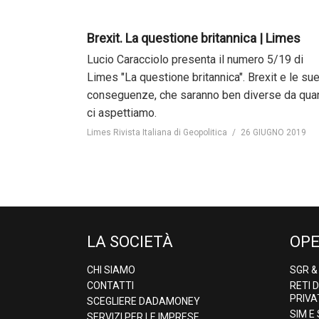
Brexit. La questione britannica | Limes
Lucio Caracciolo presenta il numero 5/19 di
Limes "La questione britannica". Brexit e le su
conseguenze, che saranno ben diverse da qua
ci aspettiamo.
Limes Rivista Italiana di Geopolitica
26 GIUGNO 2019
LA SOCIETÀ
OPE
CHI SIAMO
SGR 
CONTATTI
RETI 
PRIVA
SCEGLIERE DADAMONEY
SIM E
SERVIZI PER LE IMPRESE