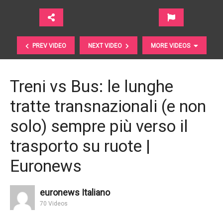
PREV VIDEO
NEXT VIDEO
MORE VIDEOS
Treni vs Bus: le lunghe
tratte transnazionali (e non
solo) sempre più verso il
trasporto su ruote |
Euronews
Jack Ma. Tre perle di saggezza dal fondatore di
Alibaba | World Economic Forum
euronews Italiano
70 Videos