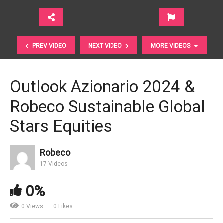
PREV VIDEO
NEXT VIDEO
MORE VIDEOS
Outlook Azionario 2024 &
Robeco Sustainable Global
Stars Equities
Robeco
17 Videos
Amundi – Market Review – January 2024 (IT)
0%
0 Views
0 Likes