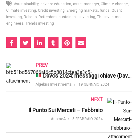
#sustainability
advisor education
asset manager
Climate change
Climate investing
Credit investing
Emerging markets
funds
Quant
investing
Robeco
Rotterdam
sustainable investing
The investment
engineers
Trends investing
PREV
Davos 2024: messaggi chiave (Davide Serra)
Algebris Investments
19 GENNAIO 2024
NEXT
Il Punto Sui Mercati – Febbraio
AcomeA
5 FEBBRAIO 2024