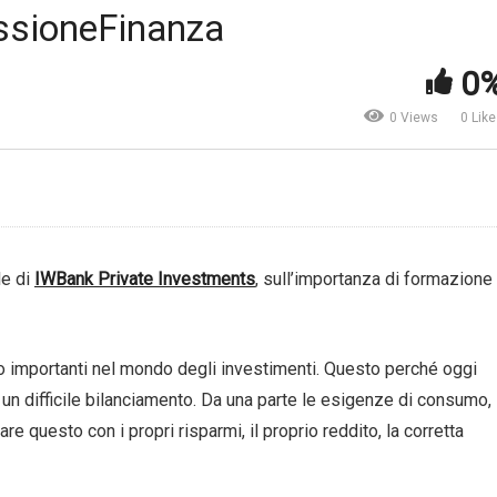
’è molto interesse per la
essioneFinanza
sponsabilità sociale”,
“Sembriamo tutti uguali e n
derica Loconsolo, Etica
va bene”, Alberto Grisi, Pha
0
R – #SdR17
Sicav – #SdR17
0 Views
0 Lik
le di
IWBank Private Investments
, sull’importanza di formazione
 importanti nel mondo degli investimenti. Questo perché oggi
un difficile bilanciamento. Da una parte le esigenze di consumo,
gare questo con i propri risparmi, il proprio reddito, la corretta