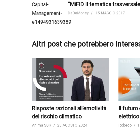
DaDaMoney
15 MAGGIO 2017
Altri post che potrebbero interes
Risposte razionali all’emotività
Il futuro
del rischio climatico
elettrico
Anima SGR
28 AGOSTO 2024
Robeco
1