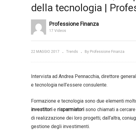
Passaggio generazionale.
“C
della tecnologia | Prof
ndustrie che
Quanto è importante la
re
regate |
psicologia per i consulenti? |
Fe
GAM Italia
SG
Professione Finanza
17 Videos
22 MAGGIO 2017
Trends
By Professione Finanza
Intervista ad Andrea Pennacchia, direttore genera
e tecnologia nell’essere consulente.
Formazione e tecnologia sono due elementi molto
investitori
e
risparmiatori
sono chiamati a cercare 
di realizzazione dei loro progetti; dall’altra, coniu
gestione degli investimenti.