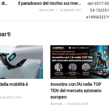
“MiFID II tematica trasversale di grande interesse”, Donato Giannico, Raiffeisen Capital Management – #SdR17
Il paradosso del rischio sui mercati finanziari | Anima Sgr
Anima SGR
23 MAGGIO 2017
sarti
 della mobilità è
Investire con l’AI nella TOP
TEN del mercato azionario
europeo
3 AGOSTO 2024
AcomeA
24 LUGLIO 2024