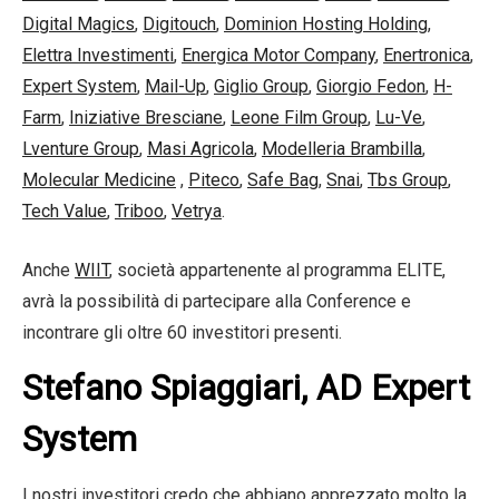
Digital Magics
,
Digitouch
,
Dominion Hosting Holding
,
Elettra Investimenti
,
Energica Motor Company
,
Enertronica
,
Expert System
,
Mail-Up
,
Giglio Group
,
Giorgio Fedon
,
H-
Farm
,
Iniziative Bresciane
,
Leone Film Group
,
Lu-Ve
,
Lventure Group
,
Masi Agricola
,
Modelleria Brambilla
,
Molecular Medicine
,
Piteco
,
Safe Bag
,
Snai
,
Tbs Group
,
Tech Value
,
Triboo
,
Vetrya
.
Anche
WIIT
, società appartenente al programma ELITE,
avrà la possibilità di partecipare alla Conference e
incontrare gli oltre 60 investitori presenti.
Stefano Spiaggiari, AD Expert
System
I nostri investitori credo che abbiano apprezzato molto la