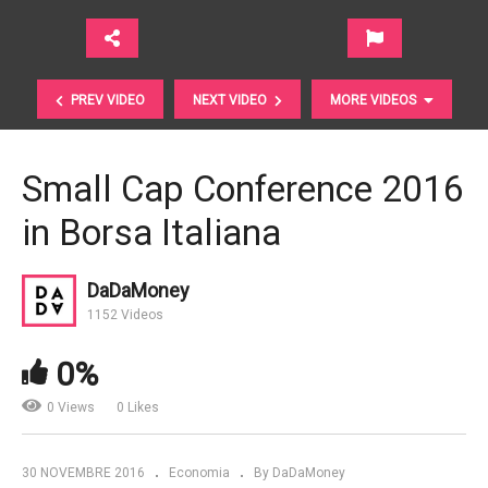
PREV VIDEO
NEXT VIDEO
MORE VIDEOS
Small Cap Conference 2016
in Borsa Italiana
DaDaMoney
1152 Videos
0%
BCE Conferenza stampa – 08 dicembre 2016
0 Views
0 Likes
30 NOVEMBRE 2016
Economia
By DaDaMoney