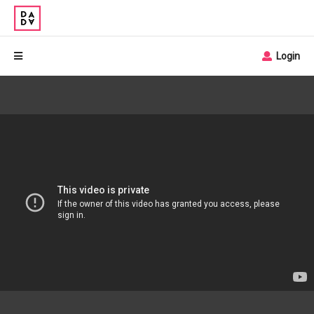
Login