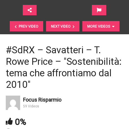
PREV VIDEO
NEXT VIDEO
MORE VIDEOS
#SdRX – Savatteri – T.
Rowe Price – "Sostenibilità:
tema che affrontiamo dal
2010"
SdRX – La Calce – Fideuram SGR – "La sostenibilità
Focus Risparmio
trasformerà il DNA degli investimenti"
59 Videos
0%