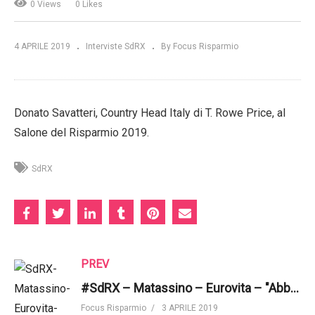
0 Views
0 Likes
4 APRILE 2019
Interviste SdRX
By Focus Risparmio
Donato Savatteri, Country Head Italy di T. Rowe Price, al
Salone del Risparmio 2019.
SdRX
PREV
#SdRX – Matassino – Eurovita – "Abbiamo creato prodotti ad hoc che insistono su tematiche Esg"
Focus Risparmio
3 APRILE 2019