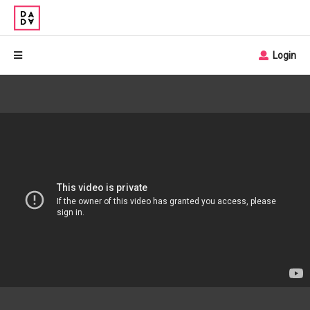
Login