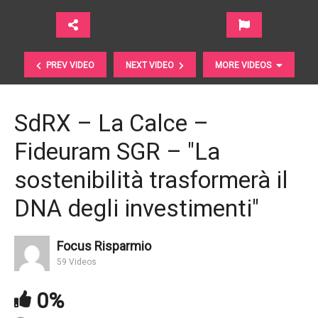
PREV VIDEO
NEXT VIDEO
MORE VIDEOS
SdRX – La Calce –
Fideuram SGR – "La
sostenibilità trasformerà il
DNA degli investimenti"
#SdRX – Quinto – Franklin Templeton – "Integrare i
Focus Risparmio
fattori Esg nei processi di investimento"
59 Videos
0%