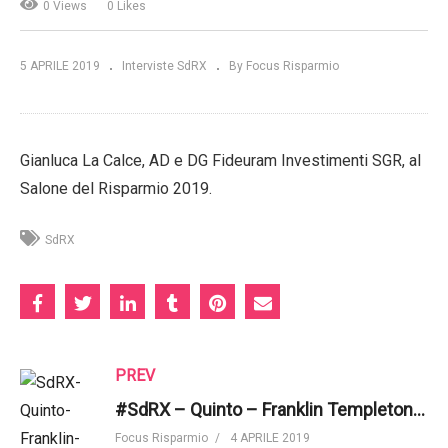
0 Views
0 Likes
5 APRILE 2019
Interviste SdRX
By Focus Risparmio
Gianluca La Calce, AD e DG Fideuram Investimenti SGR, al
Salone del Risparmio 2019.
SdRX
PREV
#SdRX – Quinto – Franklin Templeton – "Integrare i fattori Esg nei processi di investimento"
Focus Risparmio
4 APRILE 2019