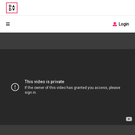
Login