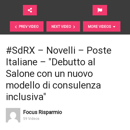
PREV VIDEO
NEXT VIDEO
MORE VIDEOS
#SdRX – Novelli – Poste
Italiane – "Debutto al
Salone con un nuovo
modello di consulenza
inclusiva"
#SdRX – Lomartire – State Street Global Advisors –
"Nostro expertise per sfatare miti del mondo ETF"
Focus Risparmio
59 Videos