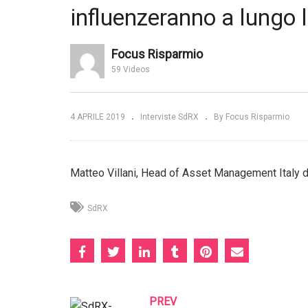
– J.P. Morgan
SdRX – La Calce – Fideuram
influenzeranno a lungo le
 tema Esg con
SGR – "La sostenibilità
#S
gativa di
trasformerà il DNA degli
AM
investimenti"
di
Focus Risparmio
59 Videos
4 APRILE 2019
Interviste SdRX
By Focus Risparmio
Matteo Villani, Head of Asset Management Italy d
SdRX
PREV