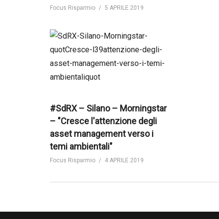
Focus Risparmio
5 APRILE 2019
#SdRX – Silano – Morningstar
– "Cresce l'attenzione degli
asset management verso i
temi ambientali"
Focus Risparmio
4 APRILE 2019