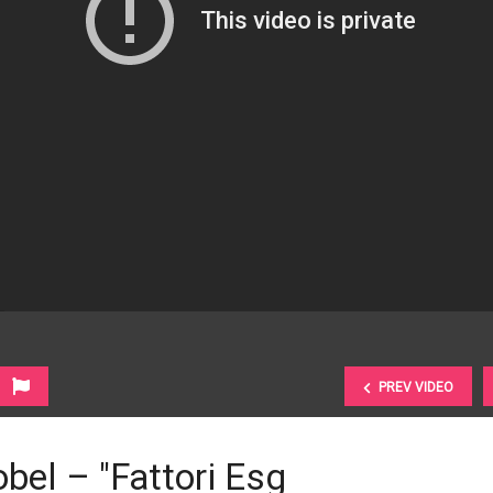
PREV VIDEO
bel – "Fattori Esg