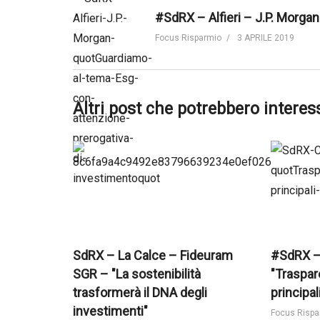
Focus Risparmio
3 APRILE 2019
Altri post che potrebbero interes
SdRX – La Calce – Fideuram
#SdRX –
SGR – "La sostenibilità
"Traspar
trasformerà il DNA degli
principal
investimenti"
Focus Rispa