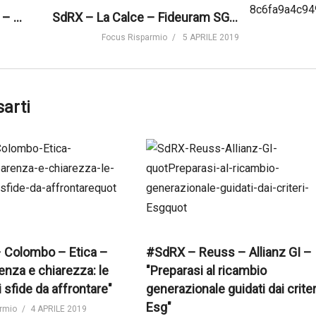
#SdRX – Alfieri – J.P. Morgan – "Guardiamo al tema Esg con attenzione: prerogativa di investimento"
SdRX – La Calce – Fideuram SGR – "La sostenibilità trasformerà il DNA degli investimenti"
Focus Risparmio
5 APRILE 2019
sarti
 Colombo – Etica –
#SdRX – Reuss – Allianz GI –
enza e chiarezza: le
"Preparasi al ricambio
i sfide da affrontare"
generazionale guidati dai criter
Esg"
rmio
4 APRILE 2019