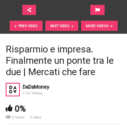
PREV VIDEO
NEXT VIDEO
MORE VIDEOS
Risparmio e impresa.
Finalmente un ponte tra le
due | Mercati che fare
DaDaMoney
ENERGY FOR PERFORMANCE: OLTRE I PROPRI
1152 Videos
LIMITI!
0%
0 Views
0 Likes