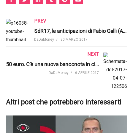
PREV
SdR17, le anticipazioni di Fabio Galli (Assogestioni) a Radio 24
DaDaMoney
30 MARZO 2017
NEXT
50 euro. C’è una nuova banconota in città | BCE
DaDaMoney
6 APRILE 2017
Altri post che potrebbero interessarti