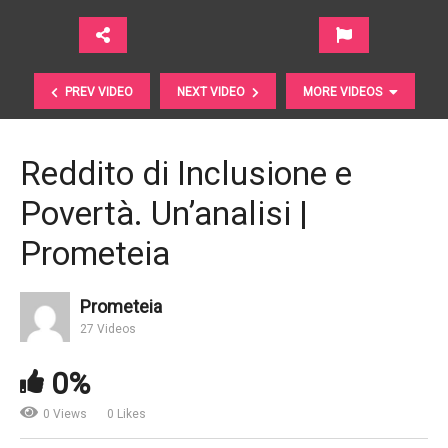
PREV VIDEO
NEXT VIDEO
MORE VIDEOS
Reddito di Inclusione e
Povertà. Un’analisi |
Prometeia
Prometeia
Stress Test 2017 della Banca Centrale Europea |
27 Videos
BCE
0%
0 Views
0 Likes