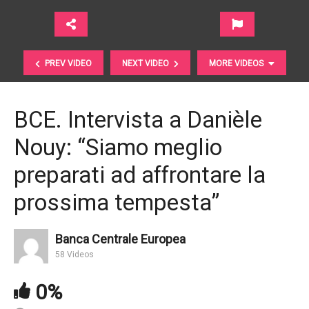
PREV VIDEO
NEXT VIDEO
MORE VIDEOS
BCE. Intervista a Danièle
Nouy: “Siamo meglio
preparati ad affrontare la
prossima tempesta”
Economia europea. Bilancio unico per una
Banca Centrale Europea
“rivoluzione” nell’eurozona | Euronews
58 Videos
0%