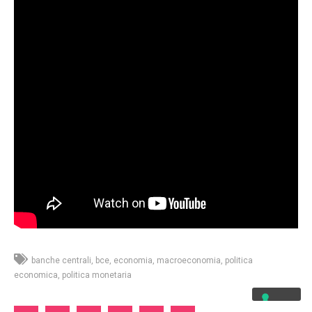
banche centrali
bce
economia
macroeconomia
politica
economica
politica monetaria