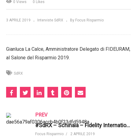
0 Views
0 Likes
3 APRILE 2019
Interviste SdRX
By Focus Risparmio
Gianluca La Calce, Amministratore Delegato di FIDEURAM,
al Salone del Risparmio 2019.
SdRX
PREV
#SdRX – Schinaia – Fidelity International – "Importante la centralità del consulente finanziario"
Focus Risparmio
2 APRILE 2019