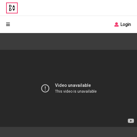
Login