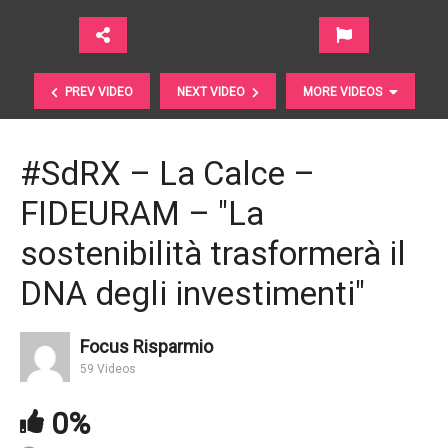
PREV VIDEO
NEXT VIDEO
MORE VIDEOS
#SdRX – La Calce –
FIDEURAM – "La
sostenibilità trasformerà il
DNA degli investimenti"
#SdRX – Marchesin – Sella Sgr – "Qui per
Focus Risparmio
confermare la sostenibilità della nostra industria"
59 Videos
0%