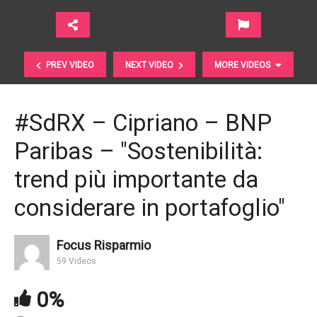
PREV VIDEO
NEXT VIDEO
MORE VIDEOS
#SdRX – Cipriano – BNP
Paribas – "Sostenibilità:
trend più importante da
considerare in portafoglio"
#SdRX – Lusardi – Edufin – "Stiamo colmando il
Focus Risparmio
divario con gli altri Paesi"
59 Videos
0%