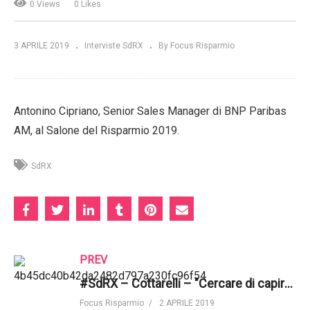
0 Views
0 Likes
3 APRILE 2019
Interviste SdRX
By Focus Risparmio
Antonino Cipriano, Senior Sales Manager di BNP Paribas
AM, al Salone del Risparmio 2019.
SdRX
PREV
#SdRX – Cottarelli – "Cercare di capire cosa succederà con la legge di bilancio del 2020"
Focus Risparmio
2 APRILE 2019