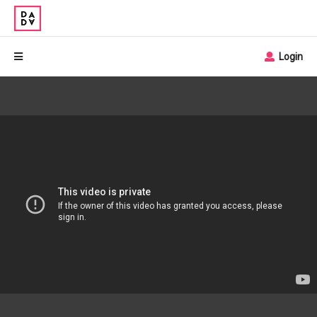
Login