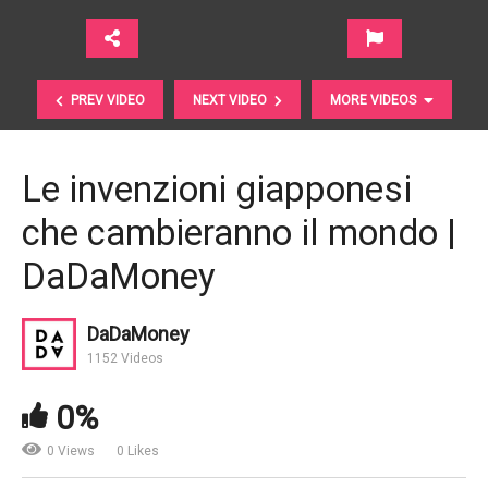
PREV VIDEO
NEXT VIDEO
MORE VIDEOS
Le invenzioni giapponesi
che cambieranno il mondo |
DaDaMoney
DaDaMoney
1152 Videos
Etica SGR: votare con il Portafoglio si può
0%
0 Views
0 Likes