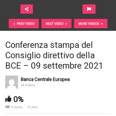
PREV VIDEO
NEXT VIDEO
MORE VIDEOS
Conferenza stampa del
Consiglio direttivo della
BCE – 09 settembre 2021
Banca Centrale Europea
Il più grande motivo per cui le start-up hanno
58 Videos
successo | TED
0%
0 Views
0 Likes